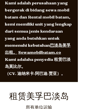
Kami adalah perusahaan yang
bergerak di bidang sewa mobil
batam dan Rental mobil batam,
kemi memiliki unit yang lengkap
dari semua jenis kendaraan
yang anda butuhkan untuk
memenuhi kebutuhan
巴淡岛美孚
出租。
Sewamobilbatam.co
Kami adalaha penyedia 租赁巴淡
岛莫比尔。
（CV. 迪纳米卡·阿巴迪·贾亚）。
租赁美孚巴淡岛
所有单位运输