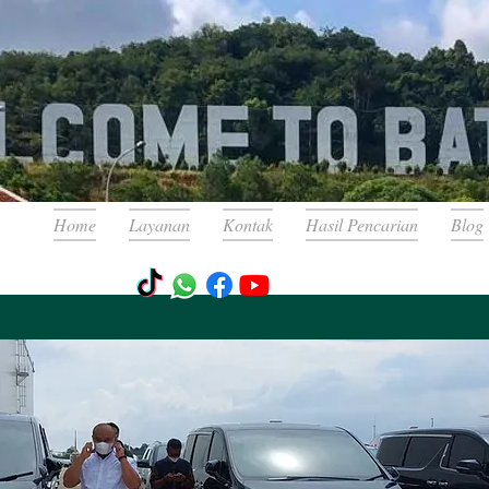
Home
Layanan
Kontak
Hasil Pencarian
Blog
ndra karm
Admin