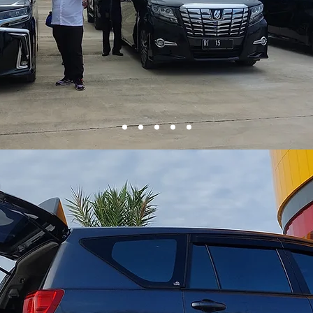
t
0
Mengikuti