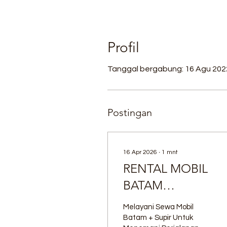
Profil
Tanggal bergabung: 16 Agu 202
Postingan
16 Apr 2026
∙
1
mnt
RENTAL MOBIL
BATAM
www.sewamobilbat
Melayani Sewa Mobil
wa.me/karimrentb
Batam + Supir Untuk