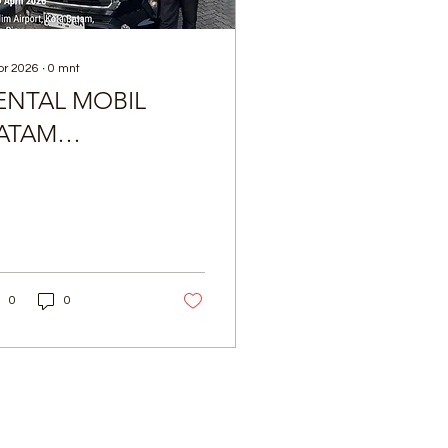
pr 2026
∙
0
mnt
ENTAL MOBIL
ATAM
ww.sewamobilbatam.co
a.me/karimrentbatam
0
0