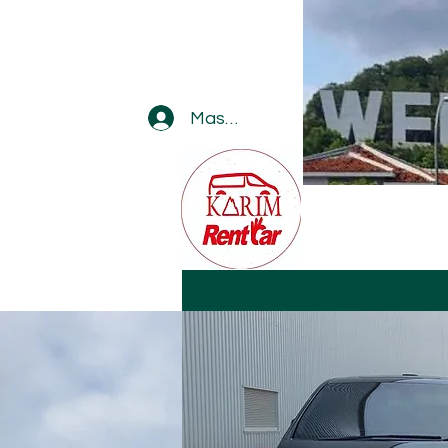
Masuk
zayli