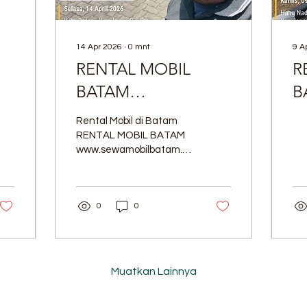
14 Apr 2026
∙
0
mnt
9 A
RENTAL MOBIL
R
BATAM
B
www.sewamobilbatam.co
w
Rental Mobil di Batam
wa.me/karimrentbatam
w
RENTAL MOBIL BATAM
www.sewamobilbatam.co
Pelayanan
wa.me/karimrentbatam
Kementrans
Pelayanan Kementrans
0
0
Muatkan Lainnya